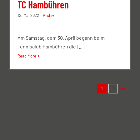
TC Hambühren
12. Mai 2022
|
Archiv
Am Samstag, dem 30. April begann beim
Tennisclub Hambühren die [...]
Read More
1
2
Vor